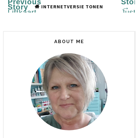
Previous
Stor
Story
→
INTERNETVERSIE TONEN
Liftkaart
Just
#97
a
note
to
say..
ABOUT ME