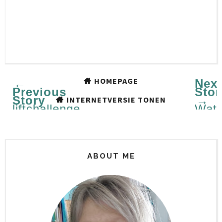
HOMEPAGE
←
Next
Previous
Stor
Story
→
INTERNETVERSIE TONEN
liftchallenge
Wate
#66
ABOUT ME