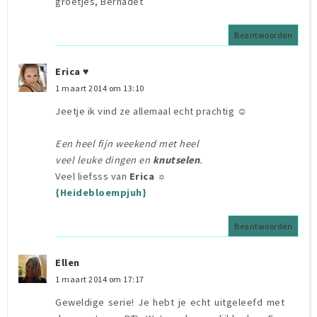
groetjes, Bernadet
Beantwoorden
Erica ♥
1 maart 2014 om 13:10
Jeetje ik vind ze allemaal echt prachtig ☺
Een heel fijn weekend met heel
veel leuke dingen en
knutselen
.
Veel liefsss van
Erica ☼
{Heidebloempjuh}
Beantwoorden
Ellen
1 maart 2014 om 17:17
Geweldige serie! Je hebt je echt uitgeleefd met