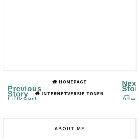
HOMEPAGE
←
Next
Previous
Stor
Story
→
INTERNETVERSIE TONEN
Liftkaart
Aller
#61
maak
ABOUT ME