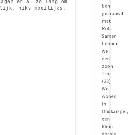
lagen er al zo lang om
ben
lijk, niks moeilijks.
getrouwd
met
Rob.
Samen
hebben
we
een
zoon
Tim
(22).
We
wonen
in
Oudkarspel,
een
klein
dorpje